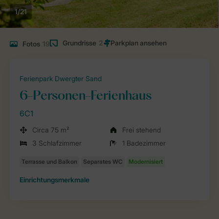
1/21
Grundrisse
2
Fotos
19
Ferienpark Dwergter Sand
6-Personen-Ferienhaus
6C1
Circa 75 m²
Frei stehend
3 Schlafzimmer
1 Badezimmer
Einrichtungsmerkmale