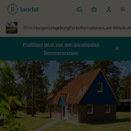
Ferienparks
Meine
Dropdown-
MEN
Buchungen
Menü
meines
Kontos
öffnen
Profitiere jetzt von den günstigsten
Sommerpreisen