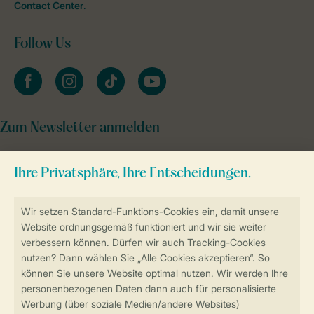
Contact Center
.
Follow Us
facebook
instagram
tiktok
youtube
Zum Newsletter anmelden
Sicher und schnell zur Online-Buchung
Sichere Datenübertragung
Sicheres Bezahlen