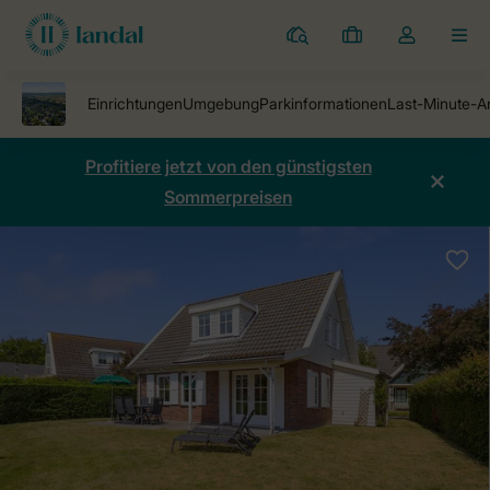
Ferienparks
Meine
Dropdown-
MEN
Buchungen
Menü
meines
Kontos
öffnen
Profitiere jetzt von den günstigsten
Sommerpreisen