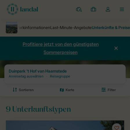
Ferienparks
Meine
Dropdown-
MEN
Buchungen
Menü
meines
Kontos
öffnen
Profitiere jetzt von den günstigsten
Sommerpreisen
Ferienparks
Duinpark 't Hof van Haamstede
Preise und Verfügbark