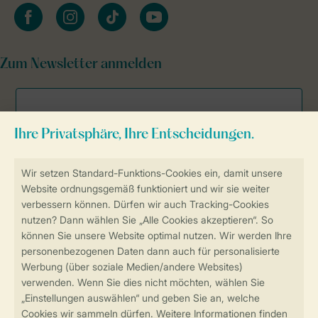
facebook
instagram
tiktok
youtube
Zum Newsletter anmelden
Sicher und schnell zur Online-Buchung
Sichere Datenübertragung
Sicheres Bezahlen
Sicherstellung Deiner Privatsphäre