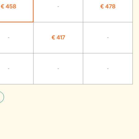
€ 458
€ 478
-
€ 417
-
-
-
-
-