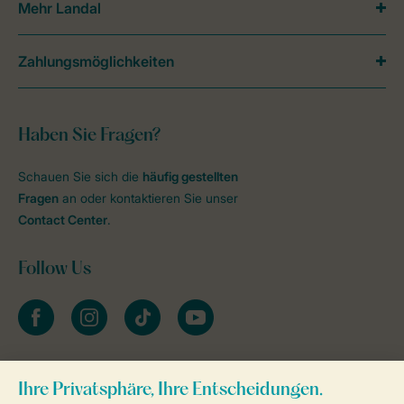
Mehr Landal
Zahlungsmöglichkeiten
Haben Sie Fragen?
Schauen Sie sich die
häufig gestellten
Fragen
an oder kontaktieren Sie unser
Contact Center
.
Follow Us
facebook
instagram
tiktok
youtube
Zum Newsletter anmelden