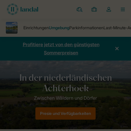
Ferienparks
Meine
Dropdown-
MEN
Buchungen
Menü
meines
Kontos
öffnen
Profitiere jetzt von den günstigsten
Sommerpreisen
Ferienparks
Ferienpark De Vlinderhoeve
Umgebung
Presie und Verfügbarkeiten