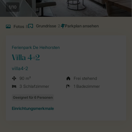
1/10
Grundrisse
2
Fotos
8
Ferienpark De Heihorsten
Villa 4+2
villa4-2
90 m²
Frei stehend
3 Schlafzimmer
1 Badezimmer
Einrichtungsmerkmale