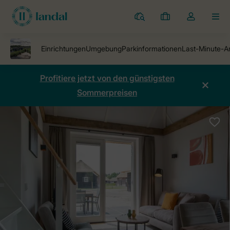
Ferienparks
Meine
Dropdown-
MEN
Buchungen
Menü
meines
Kontos
öffnen
Profitiere jetzt von den günstigsten
Sommerpreisen