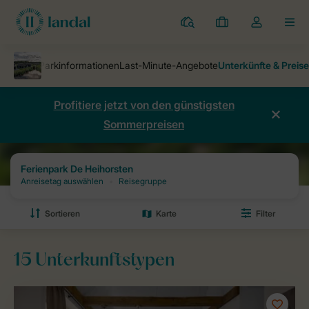
Ferienparks
Meine
Dropdown-
MEN
Buchungen
Menü
meines
Kontos
öffnen
Profitiere jetzt von den günstigsten
Sommerpreisen
Ferienparks
Ferienpark De Heihorsten
Preise und Verfügbarkeiten