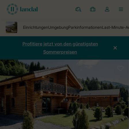
Ferienparks
Meine
Dropdown-
MEN
Buchungen
Menü
meines
Kontos
öffnen
Profitiere jetzt von den günstigsten
Sommerpreisen