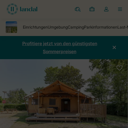
Ferienparks
Meine
Dropdown-
MEN
Buchungen
Menü
meines
Kontos
öffnen
Profitiere jetzt von den günstigsten
Sommerpreisen