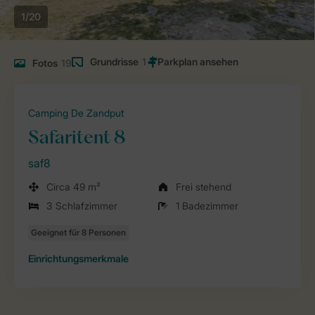
1/20
Grundrisse
1
Fotos
19
Camping De Zandput
Safaritent 8
saf8
Circa 49 m²
Frei stehend
3 Schlafzimmer
1 Badezimmer
Einrichtungsmerkmale