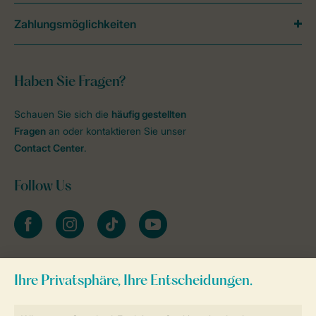
Zahlungsmöglichkeiten
Haben Sie Fragen?
Schauen Sie sich die
häufig gestellten
Fragen
an oder kontaktieren Sie unser
Contact Center
.
Follow Us
facebook
instagram
tiktok
youtube
Zum Newsletter anmelden