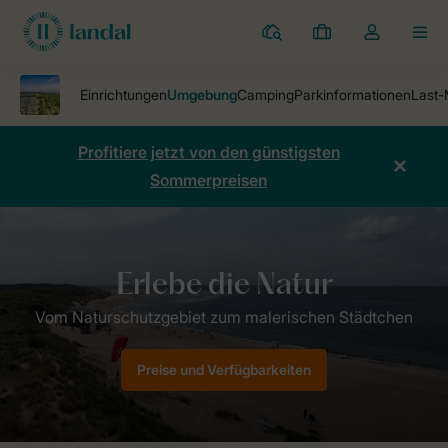
Ferienparks
Meine
Dropdown-
MEN
Buchungen
Menü
meines
Kontos
öffnen
Profitiere jetzt von den günstigsten
Sommerpreisen
Ferienparks
Camping De Zandput
Umgebung Camping De Zandpu
Preise und Verfügbarkeiten