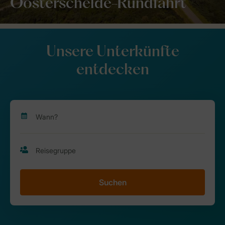
Oosterschelde-Rundfahrt
Unsere Unterkünfte
entdecken
Suchen