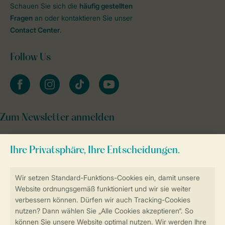
Schauen Sie sich die
häufig gestellten
Fragen
an oder kontaktieren Sie unser
Contact Center
.
Follow Us
facebook
instagram
tiktok
youtube
Zum Newsletter anmelden
Sicher und schnell zur Online-Buchung