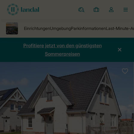
Ferienparks
Meine
Dropdown-
MEN
Buchungen
Menü
meines
Kontos
öffnen
Profitiere jetzt von den günstigsten
Sommerpreisen