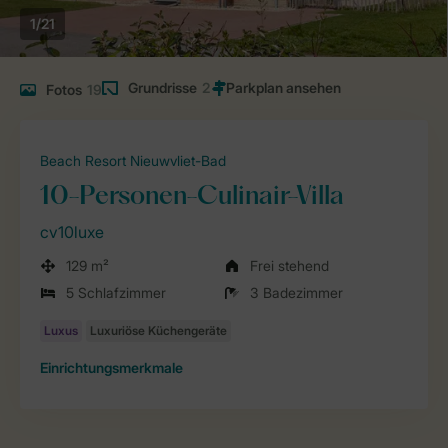
1/21
Grundrisse
2
Fotos
19
Beach Resort Nieuwvliet-Bad
10-Personen-Culinair-Villa
cv10luxe
129 m²
Frei stehend
5 Schlafzimmer
3 Badezimmer
Einrichtungsmerkmale