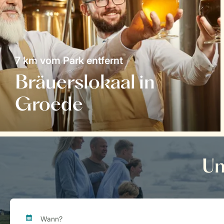
7 km vom Park entfernt
Bräuerslokaal in
Groede
Un