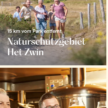
15 km vom Park entfernt
Naturschutzgebiet
Het Zwin