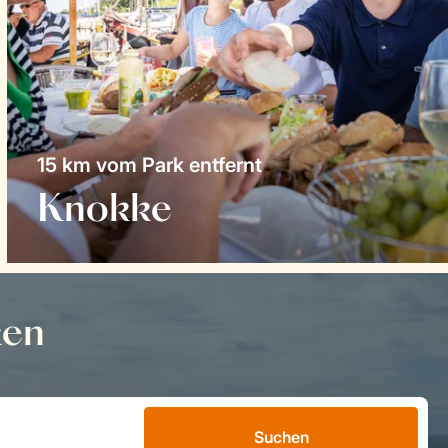
15 km vom Park entfernt
Knokke
ken
Suchen