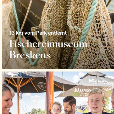
13 km vom Park entfernt
Fischereimuseum
Breskens