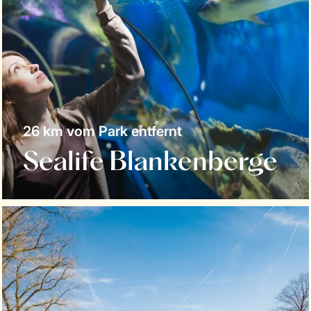
26 km vom Park entfernt
Sealife Blankenberge