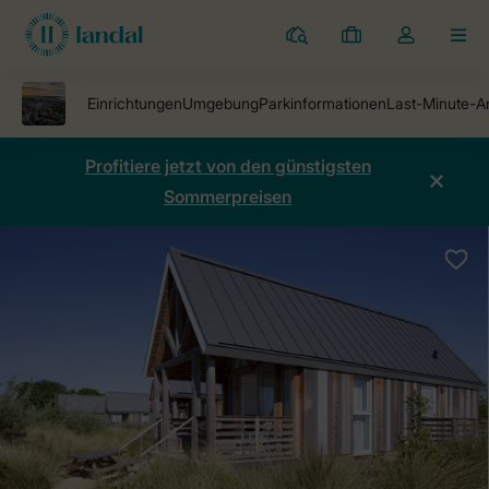
Ferienparks
Meine
Dropdown-
MEN
Buchungen
Menü
meines
Kontos
öffnen
Profitiere jetzt von den günstigsten
Sommerpreisen