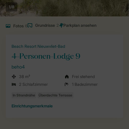
1/8
Grundrisse
2
Fotos
6
Beach Resort Nieuwvliet-Bad
4-Personen-Lodge 9
beho4
38 m²
Frei stehend
2 Schlafzimmer
1 Badezimmer
Einrichtungsmerkmale