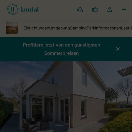
Ferienparks
Meine
Dropdown-
MEN
Buchungen
Menü
meines
Kontos
öffnen
Profitiere jetzt von den günstigsten
Sommerpreisen