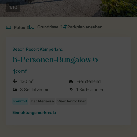
1/10
Grundrisse
2
Fotos
8
Beach Resort Kamperland
6-Personen-Bungalow 6
rjcomf
130 m²
Frei stehend
3 Schlafzimmer
1 Badezimmer
Einrichtungsmerkmale