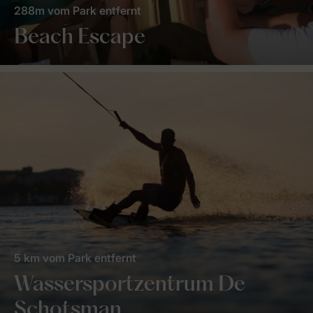
288m vom Park entfernt
Beach Escape
5 km vom Park entfernt
Wassersportzentrum De
Schotsman