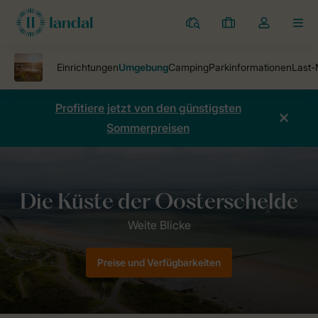
Ferienparks
Meine
Dropdown-
MEN
Buchungen
Menü
meines
Kontos
öffnen
Profitiere jetzt von den günstigsten
Sommerpreisen
Ferienparks
Beach Resort Kamperland
Umgebung Beach Resort K
Preise und Verfügbarkeiten