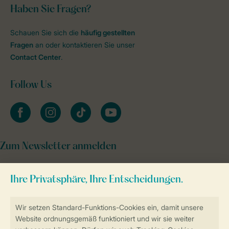
Haben Sie Fragen?
Schauen Sie sich die
häufig gestellten
Fragen
an oder kontaktieren Sie unser
Contact Center
.
Follow Us
facebook
instagram
tiktok
youtube
Zum Newsletter anmelden