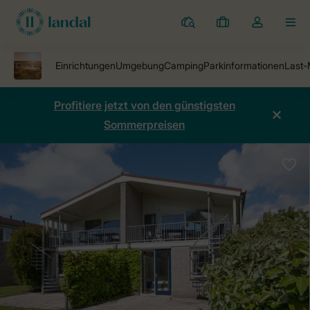
Ferienparks
Meine
Dropdown-
MEN
Buchungen
Menü
meines
Kontos
öffnen
Profitiere jetzt von den günstigsten
Sommerpreisen