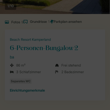
1/10
Grundrisse
1
Fotos
9
Beach Resort Kamperland
6-Personen-Bungalow 2
ba
86 m²
Frei stehend
3 Schlafzimmer
2 Badezimmer
Einrichtungsmerkmale