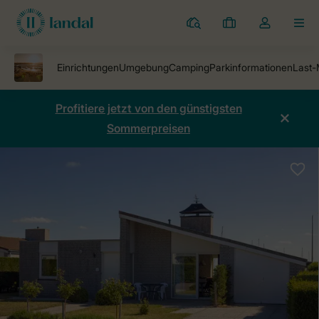
Ferienparks
Meine
Dropdown-
MEN
Buchungen
Menü
meines
Kontos
öffnen
Profitiere jetzt von den günstigsten
Sommerpreisen