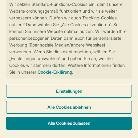
Sicher und schnell zur Online-Buchung
Sichere Datenübertragung
Sicheres Bezahlen
Sicherstellung Deiner Privatsphäre
Weitere Informationen und Einstellungen
Allgemeine Bedingungen
Impressum
Datenschutz
Cookies und Banner
Barrierefreiheit
© 2026 Landal GreenParks GmbH