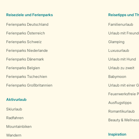
Reiseziele und Ferienparks
Reisetipps und 
Ferienparks Deutschland
Familienurlaub
Ferienparks Österreich
Urlaub mit Freun
Ferienparks Schweiz
Glamping
Ferienparks Niederlande
Luxusurlaub
Ferienparks Dänemark
Urlaub mit Hund
Ferienparks Belgien
Urlaub zu zweit
Ferienparks Tschechien
Babymoon
Ferienparks Großbritannien
Urlaub mit einer 
Feuerwerksfreie P
Aktivurlaub
Ausflugstipps
Skiurlaub
Romantikurlaub
Radfahren
Beauty & Wellnes
Mountainbiken
Inspiration
Wandern