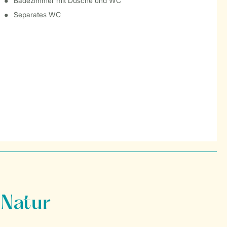
Badezimmer mit Dusche und WC
Separates WC
 Natur