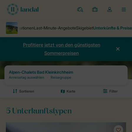
Ferienparks
Meine
Dropdown-
MEN
Buchungen
Menü
meines
Kontos
öffnen
Profitiere jetzt von den günstigsten
Sommerpreisen
Ferienparks
Alpen-Chalets Bad Kleinkirchheim
Preise und Verfügb