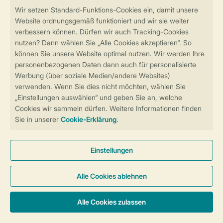
Sicher und schnell zur Online-Buchung
Sichere Datenübertragung
Sicheres Bezahlen
Sicherstellung Deiner Privatsphäre
Weitere Informationen und Einstellungen
Allgemeine Bedingungen
Impressum
Datenschutz
Cookies und Banner
Barrierefreiheit
© 2026 Landal GreenParks GmbH
Unterkünfte & Preise