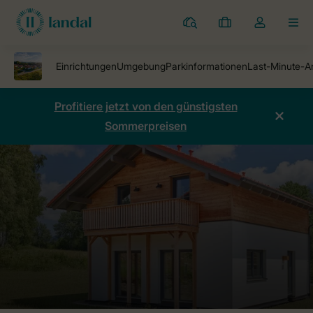
Ferienparks
Meine
Dropdown-
MEN
Buchungen
Menü
meines
Kontos
öffnen
Profitiere jetzt von den günstigsten
Sommerpreisen
Ferienparks
Ferienpark Arber
Preise vergleichen