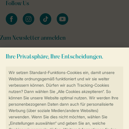
Follow Us
facebook
instagram
tiktok
youtube
Zum Newsletter anmelden
Sicher und schnell zur Online-Buchung
Sichere Datenübertragung
Sicheres Bezahlen
Sicherstellung Deiner Privatsphäre