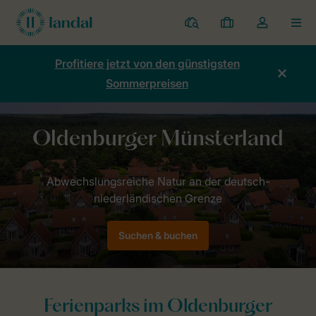
Ferienparks
Meine
Dropdown-
MEN
Buchungen
Menü
meines
Profitiere jetzt von den günstigsten
Kontos
Sommerpreisen
öffnen
Home
Länder
Deutschland
Oldenburger Münsterland
Suchen & buchen