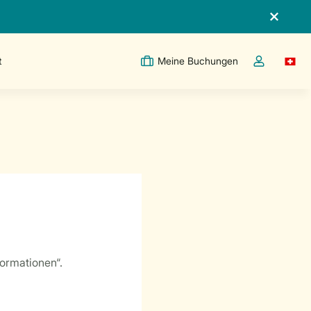
t
Meine Buchungen
Switc
Dropdown-Me