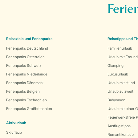
Ferie
Reiseziele und Ferienparks
Reisetipps und 
Ferienparks Deutschland
Familienurlaub
Ferienparks Österreich
Urlaub mit Freun
Ferienparks Schweiz
Glamping
Ferienparks Niederlande
Luxusurlaub
Ferienparks Dänemark
Urlaub mit Hund
Ferienparks Belgien
Urlaub zu zweit
Ferienparks Tschechien
Babymoon
Ferienparks Großbritannien
Urlaub mit einer 
Feuerwerksfreie P
Aktivurlaub
Ausflugstipps
Skiurlaub
Romantikurlaub