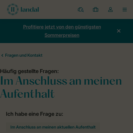
Ferienparks
Meine
Dropdown-
MEN
Buchungen
Menü
meines
Profitiere jetzt von den günstigsten
Kontos
Sommerpreisen
öffnen