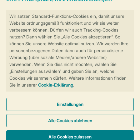
Sicher und schnell zur Online-Buchung
Sichere Datenübertragung
Sicheres Bezahlen
Sicherstellung Deiner Privatsphäre
Weitere Informationen und Einstellungen
Allgemeine Bedingungen
Impressum
Datenschutz
Cookies und Banner
Barrierefreiheit
© 2026 Landal GreenParks GmbH