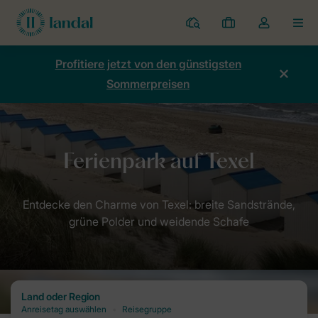
Ferienparks
Meine
Dropdown-
MEN
Buchungen
Menü
meines
Profitiere jetzt von den günstigsten
Kontos
Sommerpreisen
öffnen
Home
Destinationen: Dein Urlaubsziel mit Landal
Ferienparks Nie