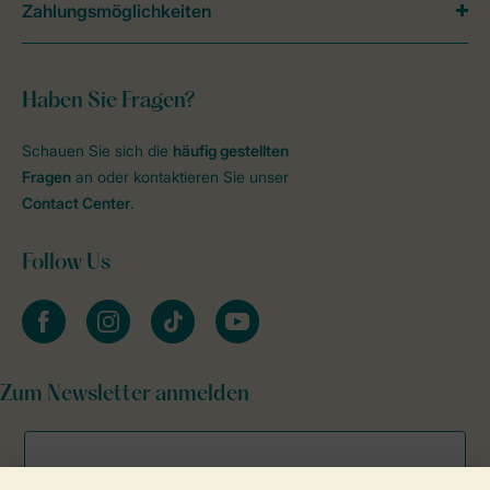
Zahlungsmöglichkeiten
Haben Sie Fragen?
Schauen Sie sich die
häufig gestellten
Fragen
an oder kontaktieren Sie unser
Contact Center
.
Follow Us
facebook
instagram
tiktok
youtube
Zum Newsletter anmelden