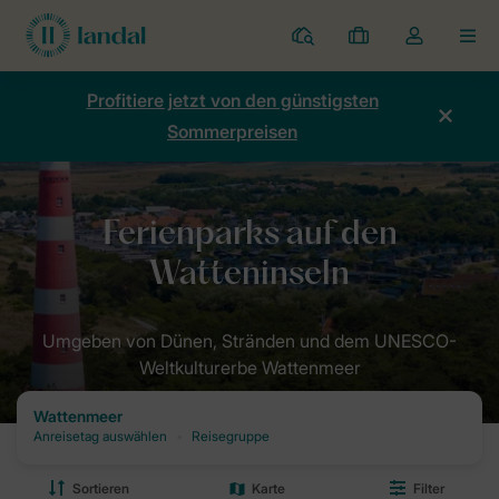
Ferienparks
Meine
Dropdown-
MEN
Buchungen
Menü
meines
Profitiere jetzt von den günstigsten
Kontos
Sommerpreisen
öffnen
Home
Destinationen: Dein Urlaubsziel mit Landal
Ferienparks Nie