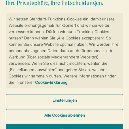
Sicher und schnell zur Online-Buchung
Sichere Datenübertragung
Sicheres Bezahlen
Sicherstellung Deiner Privatsphäre
Weitere Informationen und Einstellungen
Allgemeine Bedingungen
Impressum
Datenschutz
Cookies und Banner
Barrierefreiheit
© 2026 Landal GreenParks GmbH