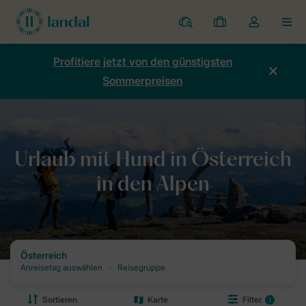
Ferienparks
Meine
Dropdown-
MEN
Buchungen
Menü
meines
Profitiere jetzt von den günstigsten
Kontos
Sommerpreisen
öffnen
Home
Urlaub
Urlaub mit Hund
Urlaub mit Hund in Österreich 