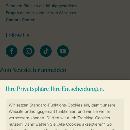
Schauen Sie sich die
häufig gestellten
Fragen
an oder kontaktieren Sie unser
Contact Center
.
Follow Us
facebook
instagram
tiktok
youtube
Zum Newsletter anmelden
Sicher und schnell zur Online-Buchung