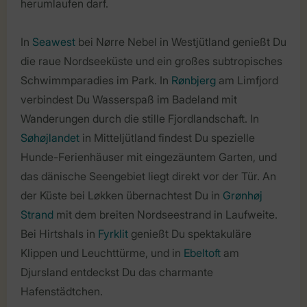
herumlaufen darf.
In
Seawest
bei Nørre Nebel in Westjütland genießt Du
die raue Nordseeküste und ein großes subtropisches
Schwimmparadies im Park. In
Rønbjerg
am Limfjord
verbindest Du Wasserspaß im Badeland mit
Wanderungen durch die stille Fjordlandschaft. In
Søhøjlandet
in Mitteljütland findest Du spezielle
Hunde-Ferienhäuser mit eingezäuntem Garten, und
das dänische Seengebiet liegt direkt vor der Tür. An
der Küste bei Løkken übernachtest Du in
Grønhøj
Strand
mit dem breiten Nordseestrand in Laufweite.
Bei Hirtshals in
Fyrklit
genießt Du spektakuläre
Klippen und Leuchttürme, und in
Ebeltoft
am
Djursland entdeckst Du das charmante
Hafenstädtchen.