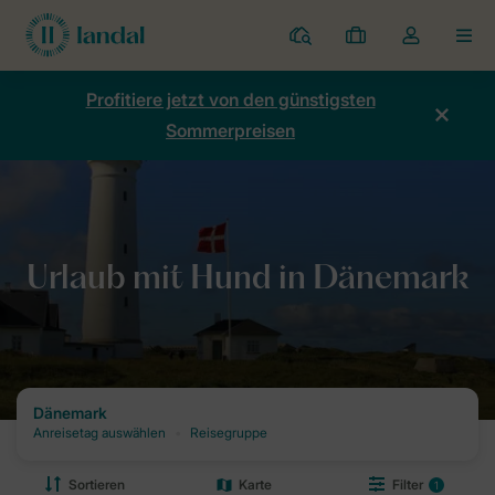
Ferienparks
Meine
Dropdown-
MEN
Buchungen
Menü
meines
Profitiere jetzt von den günstigsten
Kontos
Sommerpreisen
öffnen
Home
Urlaub
Urlaub mit Hund
Urlaub mit Hund in Dänemark