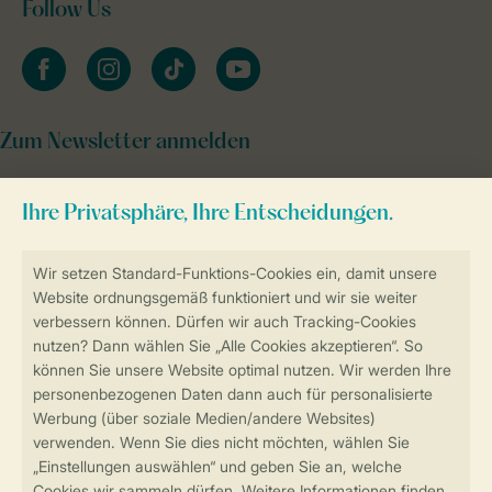
Follow Us
facebook
instagram
tiktok
youtube
Zum Newsletter anmelden
Sicher und schnell zur Online-Buchung
Sichere Datenübertragung
Sicheres Bezahlen
Sicherstellung Deiner Privatsphäre