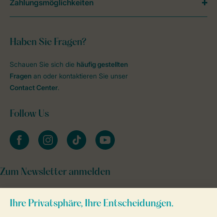
Zahlungsmöglichkeiten
Haben Sie Fragen?
Schauen Sie sich die
häufig gestellten
Fragen
an oder kontaktieren Sie unser
Contact Center
.
Follow Us
facebook
instagram
tiktok
youtube
Zum Newsletter anmelden