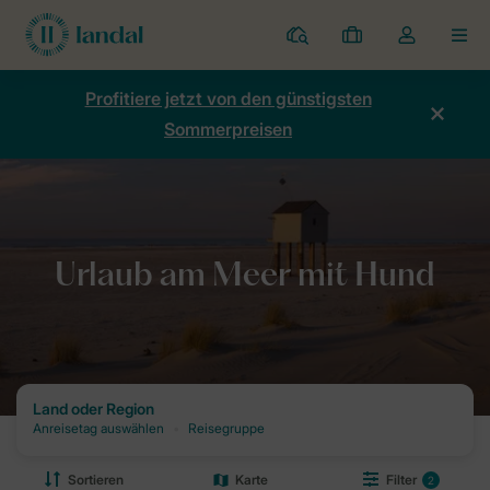
Ferienparks
Meine
Dropdown-
MEN
Buchungen
Menü
meines
Profitiere jetzt von den günstigsten
Kontos
Sommerpreisen
öffnen
Home
Urlaub
Urlaub mit Hund
Urlaub am Meer mit Hund