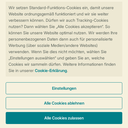
Sicher und schnell zur Online-Buchung
Sichere Datenübertragung
Sicheres Bezahlen
Sicherstellung Deiner Privatsphäre
Weitere Informationen und Einstellungen
Allgemeine Bedingungen
Impressum
Datenschutz
Cookies und Banner
Barrierefreiheit
© 2026 Landal GreenParks GmbH