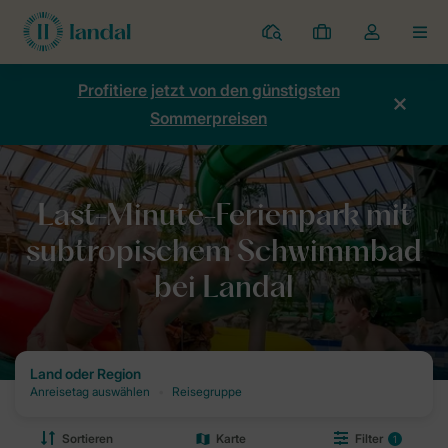
Ferienparks
Meine
Dropdown-
MEN
Buchungen
Menü
meines
Profitiere jetzt von den günstigsten
Kontos
Sommerpreisen
öffnen
Home
Urlaub
Last Minutes
Last-Minute-Ferienpark mit subt