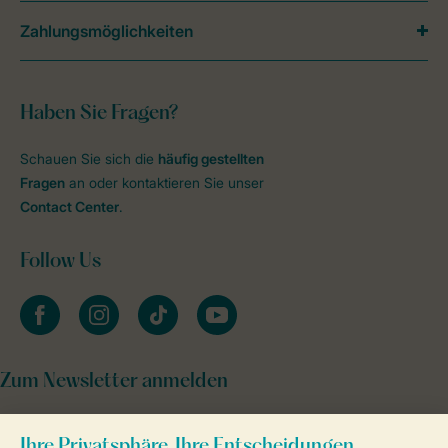
Zahlungsmöglichkeiten
Haben Sie Fragen?
Schauen Sie sich die
häufig gestellten
Fragen
an oder kontaktieren Sie unser
Contact Center
.
Follow Us
facebook
instagram
tiktok
youtube
Zum Newsletter anmelden