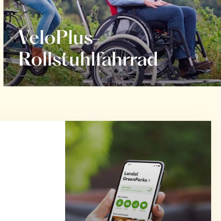
VeloPlus-
Rollstuhlfahrrad