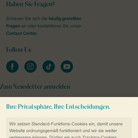
Haben Sie Fragen?
Schauen Sie sich die
häufig gestellten
Fragen
an oder kontaktieren Sie unser
Contact Center
.
Follow Us
facebook
instagram
tiktok
youtube
Zum Newsletter anmelden