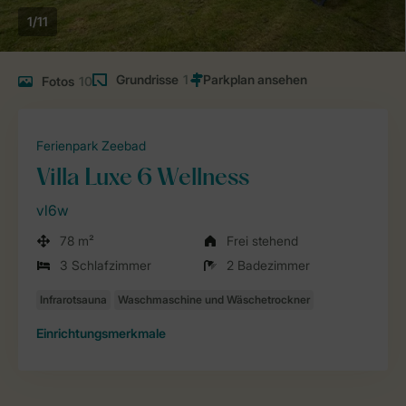
1/11
Grundrisse
1
Fotos
10
Ferienpark Zeebad
Villa Luxe 6 Wellness
vl6w
78 m²
Frei stehend
3 Schlafzimmer
2 Badezimmer
Einrichtungsmerkmale