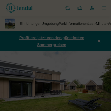
Ferienparks
Meine
Dropdown-
MEN
Buchungen
Menü
meines
Kontos
öffnen
Profitiere jetzt von den günstigsten
Sommerpreisen