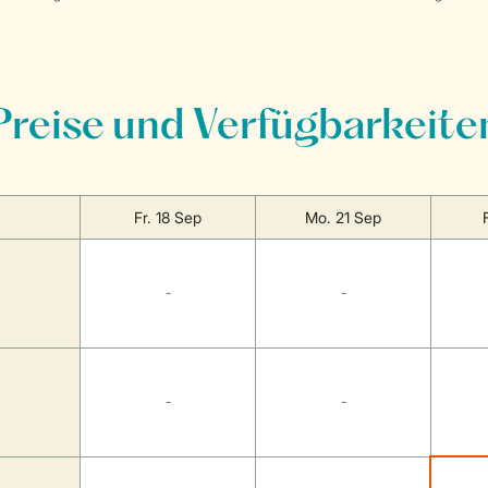
Preise und Verfügbarkeite
Fr. 18 Sep
Mo. 21 Sep
-
-
-
-