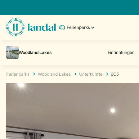
Ferienparks
Ferienparks
Woodland Lakes
Unterkünfte
6C5