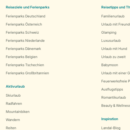
Reiseziele und Ferienparks
Reisetipps und 
Ferienparks Deutschland
Familienurlaub
Ferienparks Österreich
Urlaub mit Freun
Ferienparks Schweiz
Glamping
Ferienparks Niederlande
Luxusurlaub
Ferienparks Dänemark
Urlaub mit Hund
Ferienparks Belgien
Urlaub zu zweit
Ferienparks Tschechien
Babymoon
Ferienparks Großbritannien
Urlaub mit einer 
Feuerwerksfreie P
Aktivurlaub
Ausflugstipps
Skiurlaub
Romantikurlaub
Radfahren
Beauty & Wellnes
Mountainbiken
Inspiration
Wandern
Reiten
Landal-Blog