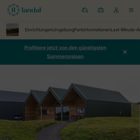
Ferienparks
Meine
Dropdown-
MEN
Buchungen
Menü
meines
Kontos
öffnen
Profitiere jetzt von den günstigsten
Sommerpreisen