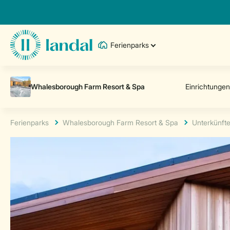
Ferienparks
Ferienparks
Whalesborough Farm Resort & Spa
Unterkünft