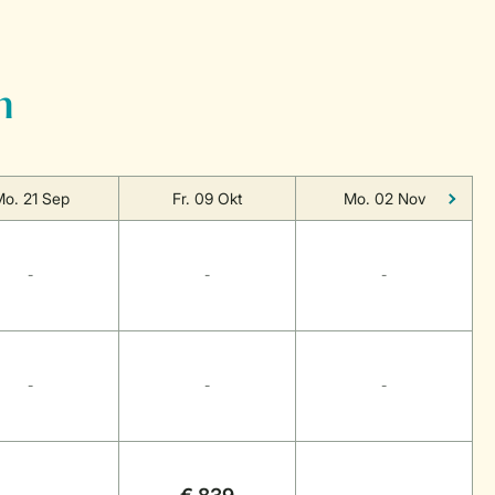
n
o. 21 Sep
Fr. 09 Okt
Mo. 02 Nov
-
-
-
-
-
-