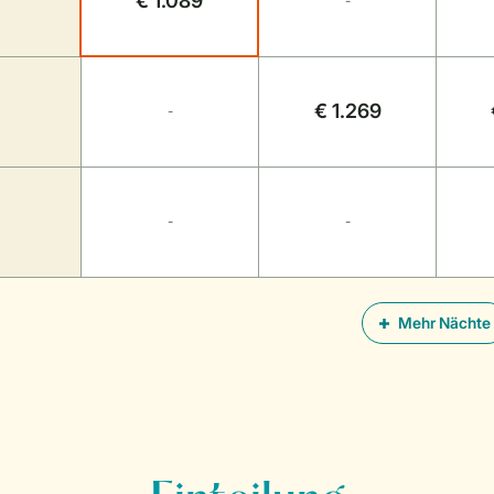
€ 1.089
-
€ 1.269
-
-
-
Mehr Nächte