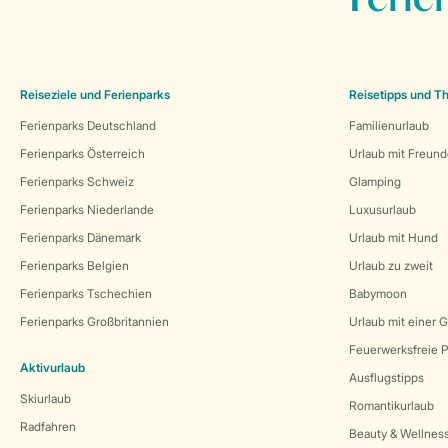
Ferie
Reiseziele und Ferienparks
Reisetipps und 
Ferienparks Deutschland
Familienurlaub
Ferienparks Österreich
Urlaub mit Freun
Ferienparks Schweiz
Glamping
Ferienparks Niederlande
Luxusurlaub
Ferienparks Dänemark
Urlaub mit Hund
Ferienparks Belgien
Urlaub zu zweit
Ferienparks Tschechien
Babymoon
Ferienparks Großbritannien
Urlaub mit einer 
Feuerwerksfreie P
Aktivurlaub
Ausflugstipps
Skiurlaub
Romantikurlaub
Radfahren
Beauty & Wellnes