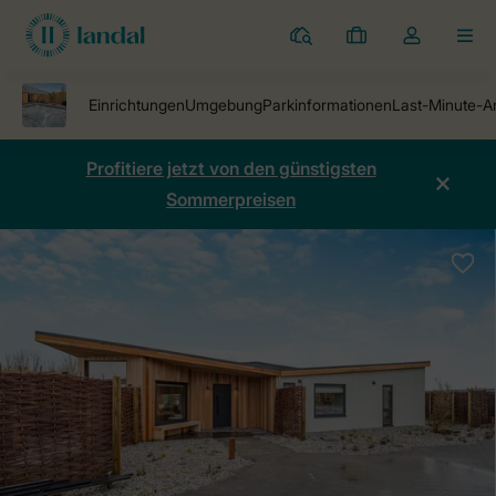
Ferienparks
Meine
Dropdown-
MEN
Buchungen
Menü
meines
Kontos
öffnen
Profitiere jetzt von den günstigsten
Sommerpreisen