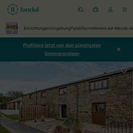
Ferienparks
Meine
Dropdown-
MEN
Buchungen
Menü
meines
Kontos
öffnen
Profitiere jetzt von den günstigsten
Sommerpreisen