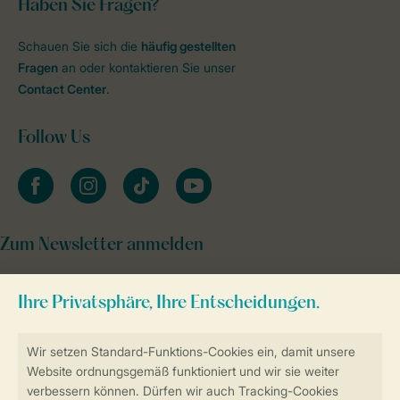
Haben Sie Fragen?
Schauen Sie sich die
häufig gestellten
Fragen
an oder kontaktieren Sie unser
Contact Center
.
Follow Us
facebook
instagram
tiktok
youtube
Zum Newsletter anmelden