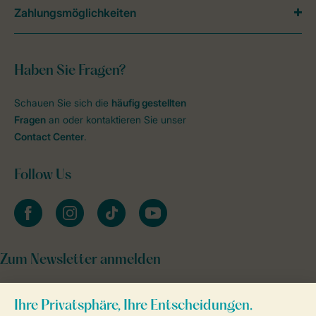
Zahlungsmöglichkeiten
Haben Sie Fragen?
Schauen Sie sich die
häufig gestellten
Fragen
an oder kontaktieren Sie unser
Contact Center
.
Follow Us
facebook
instagram
tiktok
youtube
Zum Newsletter anmelden