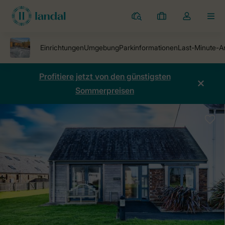
Ferienparks
Meine
Dropdown-
MEN
Buchungen
Menü
meines
Kontos
öffnen
Profitiere jetzt von den günstigsten
Sommerpreisen