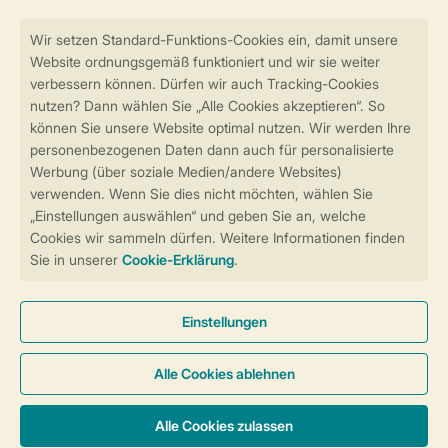
Sicher und schnell zur Online-Buchung
Sichere Datenübertragung
Sicheres Bezahlen
Sicherstellung Deiner Privatsphäre
Weitere Informationen und Einstellungen
Allgemeine Bedingungen
Impressum
Datenschutz
Cookies und Banner
Barrierefreiheit
© 2026 Landal GreenParks GmbH