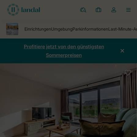
Ferienparks
Meine
Dropdown-
MEN
Buchungen
Menü
meines
Kontos
öffnen
Profitiere jetzt von den günstigsten
Sommerpreisen