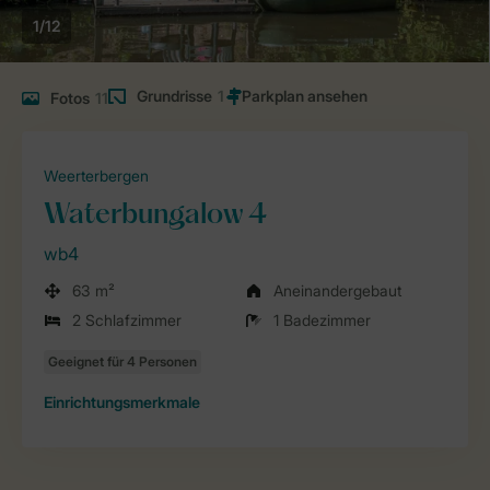
1/12
Grundrisse
1
Fotos
11
Weerterbergen
Waterbungalow 4
wb4
63 m²
Aneinandergebaut
2 Schlafzimmer
1 Badezimmer
Einrichtungsmerkmale