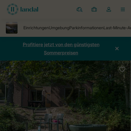
Ferienparks
Meine
Dropdown-
MEN
Buchungen
Menü
meines
Kontos
öffnen
Profitiere jetzt von den günstigsten
Sommerpreisen