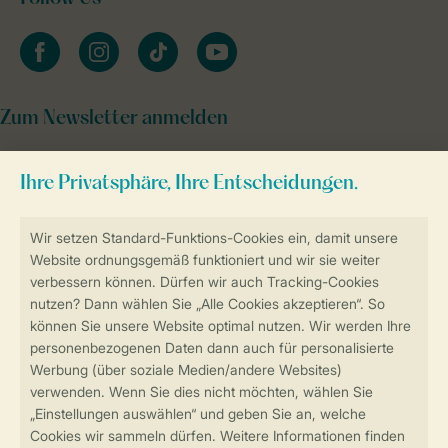
facebook
instagram
tiktok
youtube
Zum Newsletter anmelden
Sicher und schnell zur Online-Buchung
Sichere Datenübertragung
Sicheres Bezahlen
Sicherstellung Deiner Privatsphäre