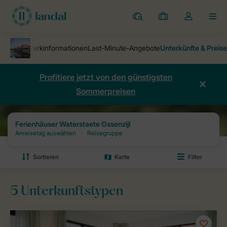
Ferienparks
Meine
Dropdown-
MEN
Buchungen
Menü
meines
Kontos
öffnen
Profitiere jetzt von den günstigsten
Sommerpreisen
Ferienparks
Ferienhäuser Waterstaete Ossenzijl
Preise und Verfüg