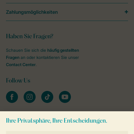
Zahlungsmöglichkeiten
Haben Sie Fragen?
Schauen Sie sich die
häufig gestellten
Fragen
an oder kontaktieren Sie unser
Contact Center
.
Follow Us
facebook
instagram
tiktok
youtube
Zum Newsletter anmelden