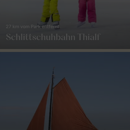
27 km vom Park entfernt
Schlittschuhbahn Thialf