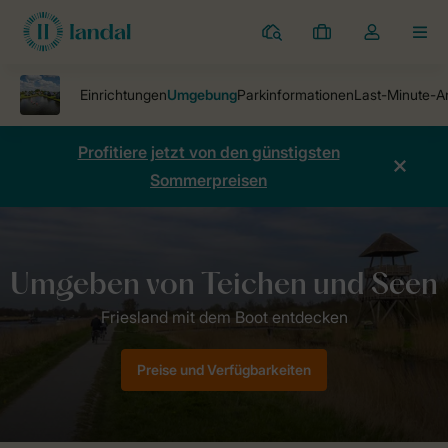
Ferienparks
Meine
Dropdown-
MEN
Buchungen
Menü
meines
Kontos
öffnen
Profitiere jetzt von den günstigsten
Sommerpreisen
Ferienparks
Waterpark De Alde Feanen
Umgebung
Preise und Verfügbarkeiten