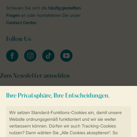
Schauen Sie sich die
häufig gestellten
Fragen
an oder kontaktieren Sie unser
Contact Center
.
Follow Us
facebook
instagram
tiktok
youtube
Zum Newsletter anmelden
Sicher und schnell zur Online-Buchung