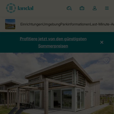
Ferienparks
Meine
Dropdown-
MEN
Buchungen
Menü
meines
Kontos
öffnen
Profitiere jetzt von den günstigsten
Sommerpreisen