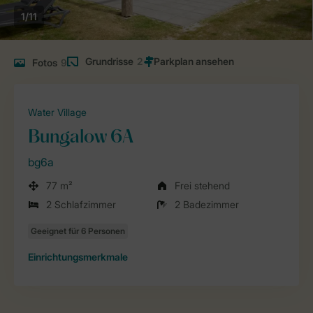
1/11
Grundrisse
2
Fotos
9
Water Village
Bungalow 6A
bg6a
77 m²
Frei stehend
2 Schlafzimmer
2 Badezimmer
Einrichtungsmerkmale