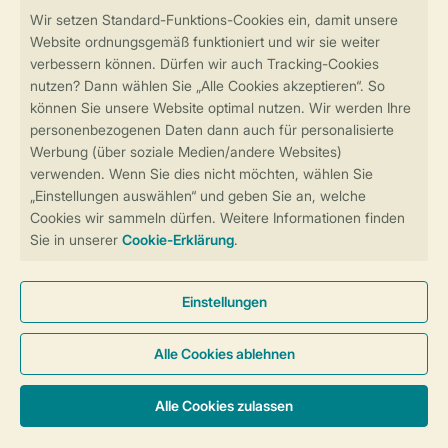
Sicher und schnell zur Online-Buchung
Sichere Datenübertragung
Sicheres Bezahlen
Sicherstellung Deiner Privatsphäre
Weitere Informationen und Einstellungen
Allgemeine Bedingungen
Impressum
Datenschutz
Cookies und Banner
Barrierefreiheit
© 2026 Landal GreenParks GmbH
Unterkünfte & Preise