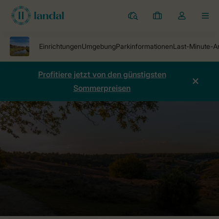
Ferienparks
Meine
Dropdown-
MEN
Buchungen
Menü
meines
Kontos
öffnen
Profitiere jetzt von den günstigsten
Sommerpreisen
Ferienparks
Water Village
Preise vergleichen