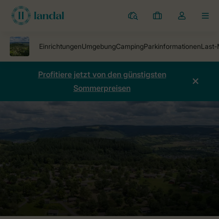
Ferienparks
Meine
Dropdown-
MEN
Buchungen
Menü
meines
Kontos
öffnen
Profitiere jetzt von den günstigsten
Sommerpreisen
Ferienparks
Ferienpark Warsberg
Preise vergleichen