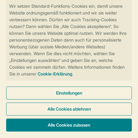
Sicher und schnell zur Online-Buchung
Sichere Datenübertragung
Sicheres Bezahlen
Sicherstellung Deiner Privatsphäre
Weitere Informationen und Einstellungen
Allgemeine Bedingungen
Impressum
Datenschutz
Cookies und Banner
Barrierefreiheit
© 2026 Landal GreenParks GmbH
Unterkünfte & Preise