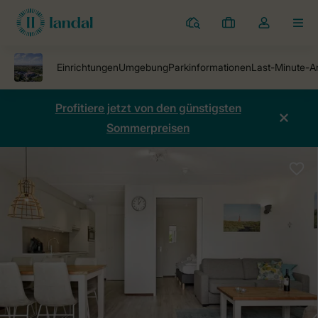
Ferienparks
Meine
Dropdown-
MEN
Buchungen
Menü
meines
Kontos
öffnen
Profitiere jetzt von den günstigsten
Sommerpreisen