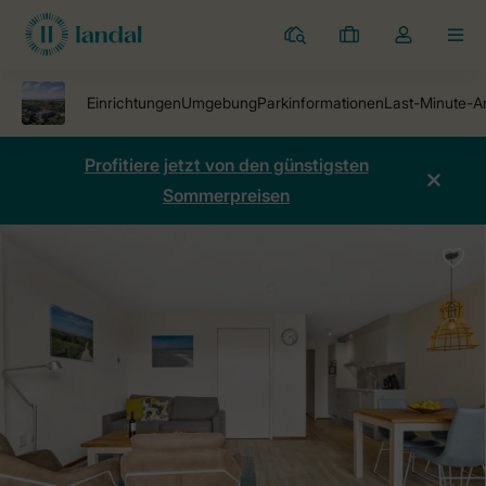
Ferienparks
Meine
Dropdown-
MEN
Buchungen
Menü
meines
Kontos
öffnen
Profitiere jetzt von den günstigsten
Sommerpreisen