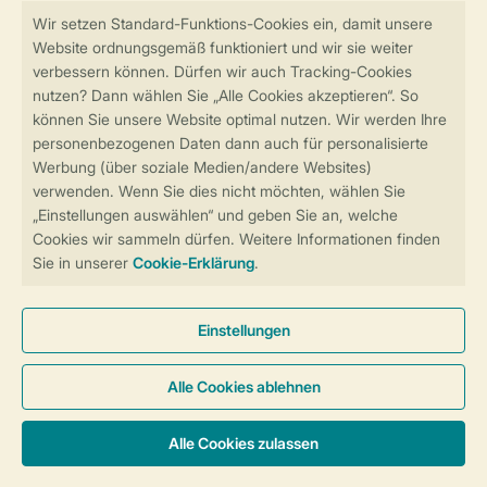
Sicher und schnell zur Online-Buchung
Sichere Datenübertragung
Sicheres Bezahlen
Sicherstellung Deiner Privatsphäre
Weitere Informationen und Einstellungen
Allgemeine Bedingungen
Impressum
Datenschutz
Cookies und Banner
Barrierefreiheit
© 2026 Landal GreenParks GmbH