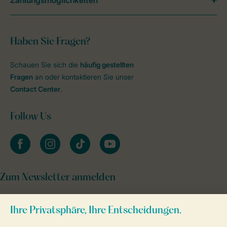
Zahlungsmöglichkeiten
Haben Sie Fragen?
Schauen Sie sich die
häufig gestellten
Fragen
an oder kontaktieren Sie unser
Contact Center
.
Follow Us
facebook
instagram
tiktok
youtube
Zum Newsletter anmelden