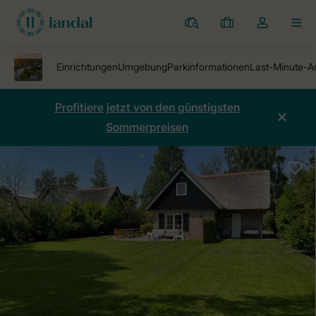
Ferienparks
Meine
Dropdown-
MEN
Buchungen
Menü
meines
Kontos
öffnen
Profitiere jetzt von den günstigsten
Sommerpreisen