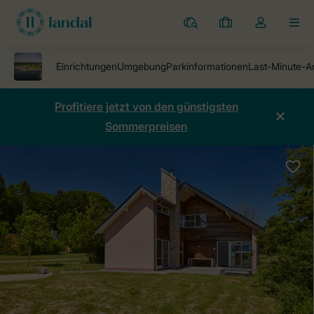
Ferienparks
Meine
Dropdown-
MEN
Buchungen
Menü
meines
Kontos
öffnen
Profitiere jetzt von den günstigsten
Sommerpreisen