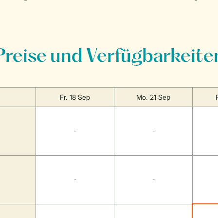
Preise und Verfügbarkeite
Fr. 18 Sep
Mo. 21 Sep
-
-
-
-