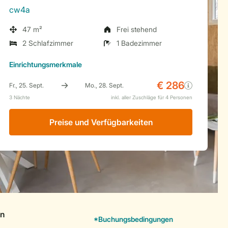
cw4a
47 m²
Frei stehend
2 Schlafzimmer
1 Badezimmer
Einrichtungsmerkmale
Preise und Verfügbarkeiten