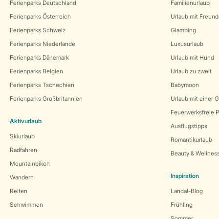
Ferienparks Deutschland
Familienurlaub
Ferienparks Österreich
Urlaub mit Freun
Ferienparks Schweiz
Glamping
Ferienparks Niederlande
Luxusurlaub
Ferienparks Dänemark
Urlaub mit Hund
Ferienparks Belgien
Urlaub zu zweit
Ferienparks Tschechien
Babymoon
Ferienparks Großbritannien
Urlaub mit einer 
Feuerwerksfreie P
Aktivurlaub
Ausflugstipps
Skiurlaub
Romantikurlaub
Radfahren
Beauty & Wellnes
Mountainbiken
Inspiration
Wandern
Reiten
Landal-Blog
Schwimmen
Frühling
Sommer